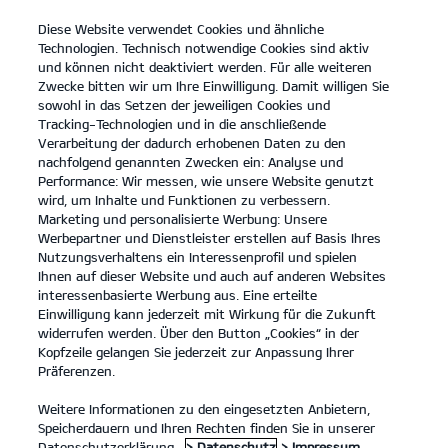
Diese Website verwendet Cookies und ähnliche
open
Technologien. Technisch notwendige Cookies sind aktiv
menu
und können nicht deaktiviert werden. Für alle weiteren
KONTAKT
Zwecke bitten wir um Ihre Einwilligung. Damit willigen Sie
sowohl in das Setzen der jeweiligen Cookies und
Tracking-Technologien und in die anschließende
IMPRESSUM
Verarbeitung der dadurch erhobenen Daten zu den
nachfolgend genannten Zwecken ein: Analyse und
Performance: Wir messen, wie unsere Website genutzt
IMPRESSUM
wird, um Inhalte und Funktionen zu verbessern.
Marketing und personalisierte Werbung: Unsere
Ruprecht Tretter Autohaus GmbH & Co. KG
Werbepartner und Dienstleister erstellen auf Basis Ihres
Lauterburger Str. 9
Nutzungsverhaltens ein Interessenprofil und spielen
76870 Kandel
Ihnen auf dieser Website und auch auf anderen Websites
Tel: 07275/9561-0
interessenbasierte Werbung aus. Eine erteilte
E-Mail:
info@tretter-automobile.de
Einwilligung kann jederzeit mit Wirkung für die Zukunft
Geschäftsführer/in: Steffen Tretter, Christian Klemmer
widerrufen werden. Über den Button „Cookies“ in der
Rechtsform:
Kopfzeile gelangen Sie jederzeit zur Anpassung Ihrer
Handelsregister: HRA 21026
Präferenzen.
Umsatzsteuer-Identifikationsnummer gemäß § 27 a Umsatzsteuergesetz:
DE 148 492 077
Weitere Informationen zu den eingesetzten Anbietern,
Sitz der Gesellschaft:
Speicherdauern und Ihren Rechten finden Sie in unserer
Nichtteilnahme an Verfahren der Verbraucherschlichtungsstelle
Datenschutzerklärung.
> Datenschutz
> Impressum