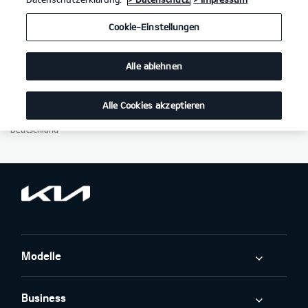
Hinweis gemäß § 36 Verbraucherstreitbeilegungsgesetz (VSBG). Der
Verkäufer/Auftragnehmer wird nicht an einem Streitbeilegungsverfahren
Cookie-Einstellungen
vor einer Verbraucherschlichtungsstelle im Sinne des VSBG teilnehmen
und ist hierzu auch nicht verpflichtet.
Alle ablehnen
Verantwortlicher im Sinne von § 18 Abs. 2 MStV: Steffen Tretter, Christian
Klemmer
Ruprecht Tretter Autohaus GmbH & Co. KG
Alle Cookies akzeptieren
Lauterburger Str. 9
76870 Kandel
Deutschland
Modelle
Business