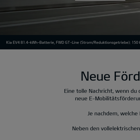
Kia EV4 81.4-kWh-Batterie, FWD GT-Line
(Strom/Reduktionsgetriebe); 150 
Neue Förd
Eine tolle Nachricht, wenn du 
neue E-Mobilitätsförderu
Je nachdem, welche 
Neben den vollelektrischen 