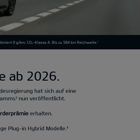
niert 0 g/km; CO₂-Klasse A. Bis zu 584 km Reichweite.
e ab 2026.
ndesregierung hat sich auf eine
gramms
nun veröffentlicht.
2
örderprämie
erhalten.
age Plug-in Hybrid Modelle.³