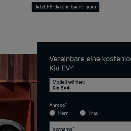
Jetzt Förderung beantragen
Vereinbare eine kostenl
Kia EV4.
Modell wählen:
Kia EV4
Anrede
*
Herr
Frau
Vorname
*