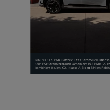
Kia EV4 81.4-kWh-Batterie, FWD (Strom/Reduktionsge
(204 PS): Stromverbrauch kombiniert 15,8 kWh/100 k
kombiniert 0 g/km; CO₂-Klasse A. Bis zu 584 km Reich