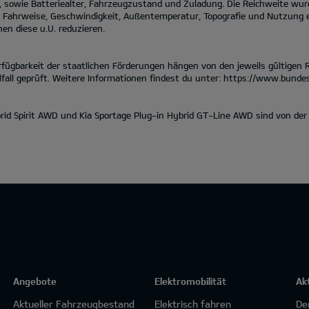
, sowie Batteriealter, Fahrzeugzustand und Zuladung. Die Reichweite w
le Fahrweise, Geschwindigkeit, Außentemperatur, Topografie und Nutzung 
en diese u.U. reduzieren.
gbarkeit der staatlichen Förderungen hängen von den jeweils gültigen Ri
fall geprüft. Weitere Informationen findest du unter:
https://www.bundes
ybrid Spirit AWD und Kia Sportage Plug-in Hybrid GT-Line AWD sind von d
Angebote
Elektromobilität
Ak
Aktueller Fahrzeugbestand
Elektrisch fahren
De