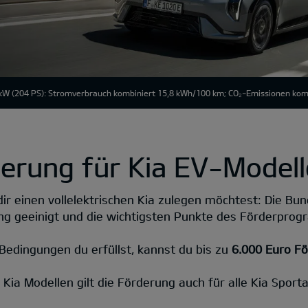
kW (204 PS): Stromverbrauch kombiniert 15,8 kWh/100 km; CO₂-Emissionen kombi
erung für Kia EV-Modell
dir einen vollelektrischen Kia zulegen möchtest: Die Bu
ng geeinigt und die wichtigsten Punkte des Förderpro
Bedingungen du erfüllst, kannst du bis zu
6.000 Euro F
Kia Modellen gilt die Förderung auch für alle Kia Sport